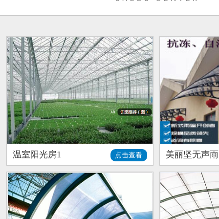
温室阳光房1
美丽坚无声雨
点击查看