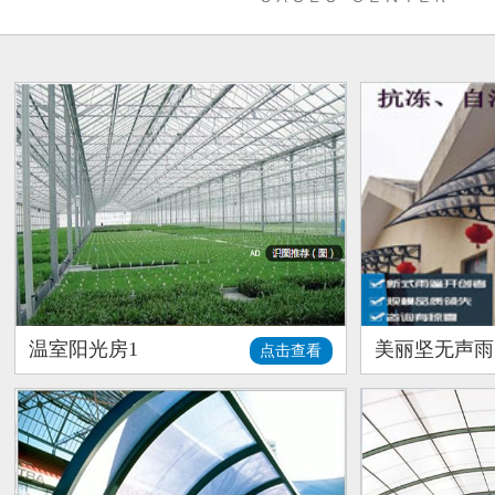
温室阳光房1
美丽坚无声雨
点击查看