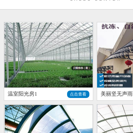
温室阳光房1
美丽坚无声雨
点击查看