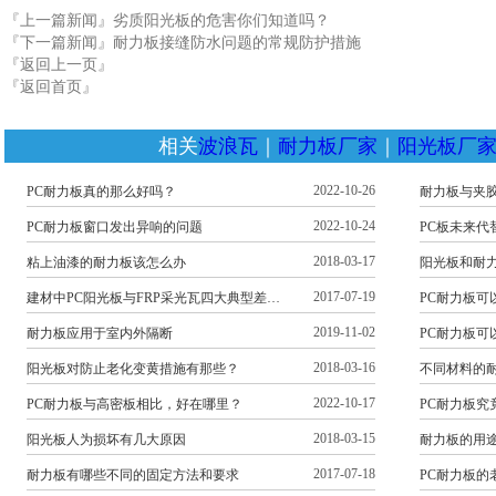
『上一篇新闻』
劣质阳光板的危害你们知道吗？
『下一篇新闻』
耐力板接缝防水问题的常规防护措施
『返回上一页』
『返回首页』
相关
波浪瓦
｜
耐力板厂家
｜
阳光板厂
2022-10-26
PC耐力板真的那么好吗？
耐力板与夹
2022-10-24
PC耐力板窗口发出异响的问题
PC板未来代
2018-03-17
粘上油漆的耐力板该怎么办
阳光板和耐
2017-07-19
建材中PC阳光板与FRP采光瓦四大典型差…
PC耐力板可
2019-11-02
耐力板应用于室内外隔断
PC耐力板可
2018-03-16
阳光板对防止老化变黄措施有那些？
不同材料的
2022-10-17
PC耐力板与高密板相比，好在哪里？
PC耐力板究
2018-03-15
阳光板人为损坏有几大原因
耐力板的用
2017-07-18
耐力板有哪些不同的固定方法和要求
PC耐力板的