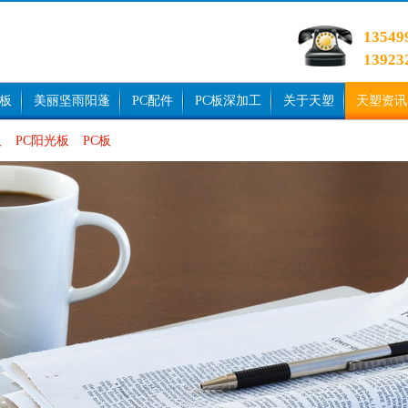
1354
1392
光板
美丽坚雨阳蓬
PC配件
PC板深加工
关于天塑
天塑资讯
板
PC阳光板
PC板