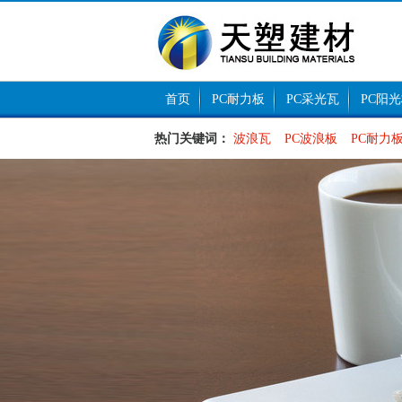
首页
PC耐力板
PC采光瓦
PC阳
热门关键词：
波浪瓦
PC波浪板
PC耐力