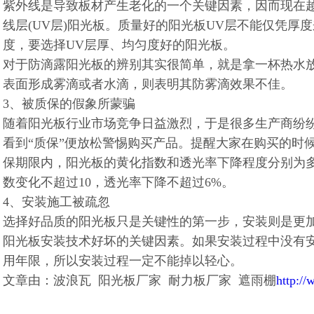
紫外线是导致板材产生老化的一个关键因素，因而现在
线层(UV层)阳光板。质量好的阳光板UV层不能仅凭厚
度，要选择UV层厚、均匀度好的阳光板。
对于防滴露阳光板的辨别其实很简单，就是拿一杯热水
表面形成雾滴或者水滴，则表明其防雾滴效果不佳。
3、被质保的假象所蒙骗
随着阳光板行业市场竞争日益激烈，于是很多生产商纷纷
看到“质保”便放松警惕购买产品。提醒大家在购买的时
保期限内，阳光板的黄化指数和透光率下降程度分别为多
数变化不超过10，透光率下降不超过6%。
4、安装施工被疏忽
选择好品质的阳光板只是关键性的第一步，安装则是更
阳光板安装技术好坏的关键因素。如果安装过程中没有
用年限，所以安装过程一定不能掉以轻心。
文章由：波浪瓦 阳光板厂家 耐力板厂家 遮雨棚
http:/