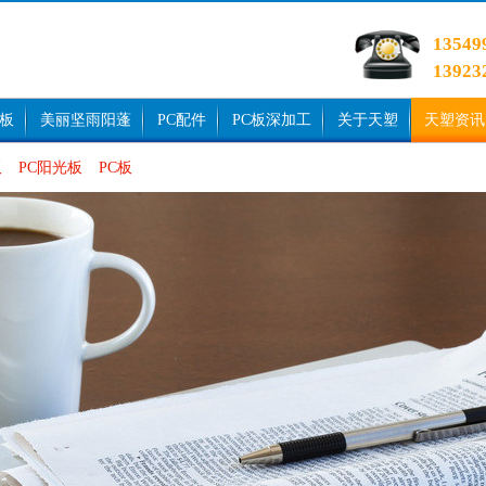
1354
1392
光板
美丽坚雨阳蓬
PC配件
PC板深加工
关于天塑
天塑资讯
板
PC阳光板
PC板