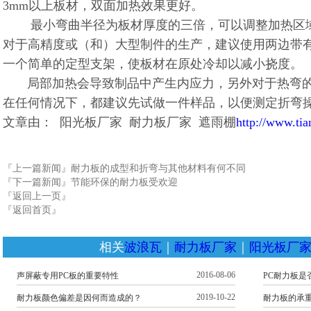
3mm以上板材，双面加热效果更好。
最小弯曲半径为板材厚度的三倍，可以调整加热区
对于高精度或（和）大型制件的生产，建议使用两边带
一个简单的定型支架，使板材在原处冷却以减小挠度。
局部加热会导致制品中产生内应力，另外对于热弯
在任何情况下，都建议先试做一件样品，以便测定折弯
文章由： 阳光板厂家 耐力板厂家 遮雨棚
http://www.ti
『上一篇新闻』
耐力板的成型和折弯与其他材料有何不同
『下一篇新闻』
节能环保的耐力板受欢迎
『返回上一页』
『返回首页』
相关
波浪瓦
｜
耐力板厂家
｜
阳光板厂
2016-08-06
声屏蔽专用PC板的重要特性
PC耐力板是
2019-10-22
耐力板颜色偏差是因何而造成的？
耐力板的承