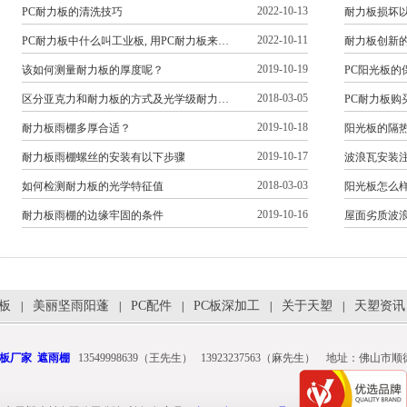
2022-10-13
PC耐力板的清洗技巧
耐力板损坏
2022-10-11
PC耐力板中什么叫工业板, 用PC耐力板来…
耐力板创新
2019-10-19
该如何测量耐力板的厚度呢？
PC阳光板的
2018-03-05
区分亚克力和耐力板的方式及光学级耐力…
PC耐力板
2019-10-18
耐力板雨棚多厚合适？
阳光板的隔
2019-10-17
耐力板雨棚螺丝的安装有以下步骤
波浪瓦安装
2018-03-03
如何检测耐力板的光学特征值
阳光板怎么
2019-10-16
耐力板雨棚的边缘牢固的条件
屋面劣质波
光板
美丽坚雨阳蓬
PC配件
PC板深加工
关于天塑
天塑资讯
|
|
|
|
|
板厂家
遮雨棚
13549998639（王先生） 13923237563（麻先生） 地址：佛山