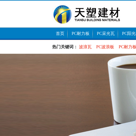
首页
PC耐力板
PC采光瓦
PC阳
热门关键词：
波浪瓦
PC波浪板
PC耐力