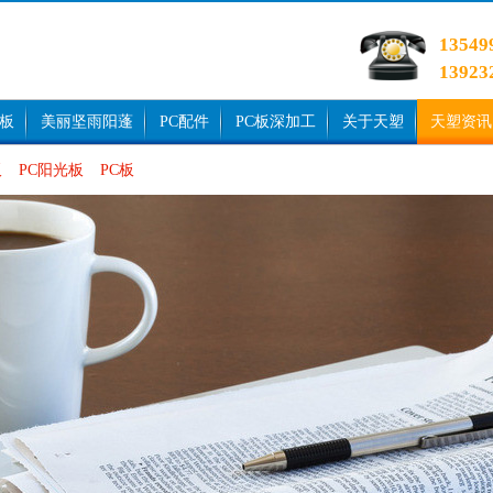
1354
1392
光板
美丽坚雨阳蓬
PC配件
PC板深加工
关于天塑
天塑资讯
板
PC阳光板
PC板