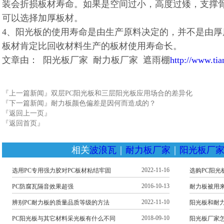
装会折损板材寿命。如果是空间过小，高度过矮，支撑
可以选择加厚板材。
4、阳光板的使用寿命是由生产原料决定的，并不是由厚
板材肯定比回收材料生产的板材使用寿命长。
文章由： 阳光板厂家 耐力板厂家 遮雨棚
http://www.ti
『上一篇新闻』
双层PC阳光板和三层阳光板应用场合的差异化
『下一篇新闻』
耐力板颜色偏差是因何而造成的？
『返回上一页』
『返回首页』
相关
波浪瓦
｜
耐力板厂家
｜
阳光板厂
2022-11-16
选用PC专用强力胶对PC板材粘结牢固
选购PC阳光
2016-10-13
PC防腐瓦隔音效果超强
耐力板被用
2022-11-10
辨别PC耐力板的质量品质等级的方法
阳光板和耐
2018-09-10
PC阳光板与其它材料采光板有什么不同
阳光板厂家