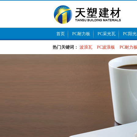
首页
PC耐力板
PC采光瓦
PC阳
热门关键词：
波浪瓦
PC波浪板
PC耐力