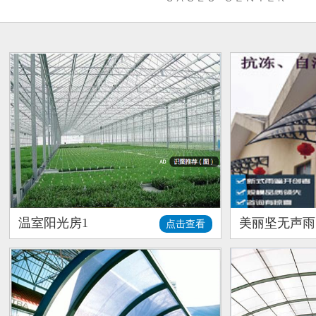
温室阳光房1
美丽坚无声雨
点击查看