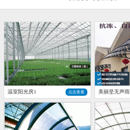
温室阳光房1
美丽坚无声雨
点击查看