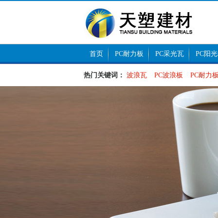
首页
PC耐力板
PC采光瓦
PC阳
热门关键词：
波浪瓦
PC波浪板
PC耐力