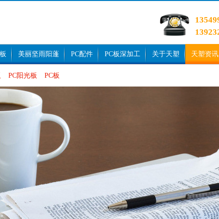
1354
1392
光板
美丽坚雨阳蓬
PC配件
PC板深加工
关于天塑
天塑资讯
板
PC阳光板
PC板