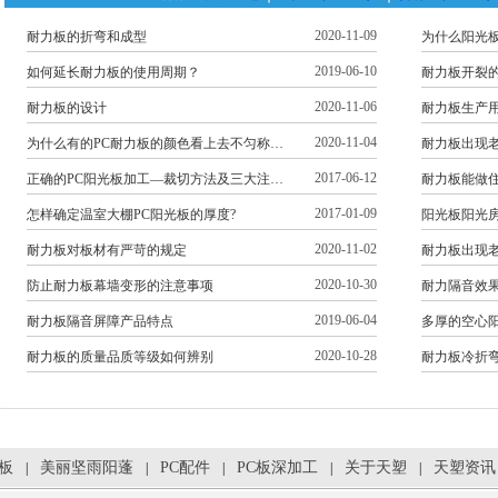
2020-11-09
耐力板的折弯和成型
为什么阳光
2019-06-10
如何延长耐力板的使用周期？
耐力板开裂
2020-11-06
耐力板的设计
耐力板生产
2020-11-04
为什么有的PC耐力板的颜色看上去不匀称…
耐力板出现
2017-06-12
正确的PC阳光板加工—裁切方法及三大注…
耐力板能做
2017-01-09
怎样确定温室大棚PC阳光板的厚度?
阳光板阳光
2020-11-02
耐力板对板材有严苛的规定
耐力板出现
2020-10-30
防止耐力板幕墙变形的注意事项
耐力隔音效
2019-06-04
耐力板隔音屏障产品特点
多厚的空心
2020-10-28
耐力板的质量品质等级如何辨别
耐力板冷折
光板
美丽坚雨阳蓬
PC配件
PC板深加工
关于天塑
天塑资讯
|
|
|
|
|