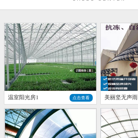
温室阳光房1
美丽坚无声雨
点击查看