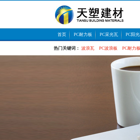
首页
PC耐力板
PC采光瓦
PC阳
热门关键词：
波浪瓦
PC波浪板
PC耐力