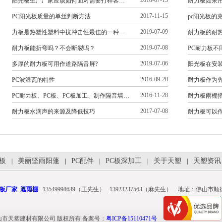
2018-07-13
阳光板生产厂家应该如何面对需要打样客…
耐力板如果
2017-11-15
PC阳光板质量的单丝判断方法
pc阳光板的
2019-07-09
力板是热塑性塑料中抗冲击性最佳的一种…
耐力板的耐
2019-07-08
耐力板能折弯吗？不会断裂吗？
PC耐力板不
2019-07-06
多厚的耐力板可用作道路隔音屏?
阳光板在安
2016-09-20
PC波浪瓦的特性
耐力板作为
2016-11-28
PC耐力板、PC板、PC板加工、制作隔音墙…
耐力板雨棚
2017-07-08
耐力板水滴声的来源及降低技巧
耐力板可以
光板
美丽坚雨阳蓬
PC配件
PC板深加工
关于天塑
天塑资讯
|
|
|
|
|
板厂家
遮雨棚
13549998639（王先生） 13923237563（麻先生） 地址：佛山
-2017 佛山市天塑建材有限公司 版权所有 备案号：
粤ICP备15110471号