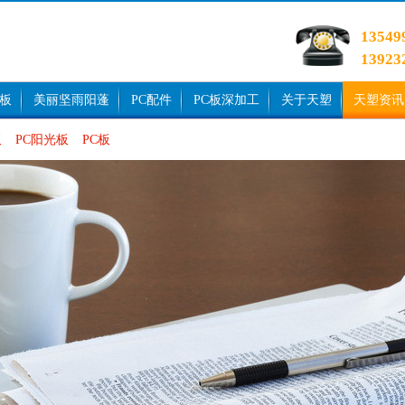
1354
1392
光板
美丽坚雨阳蓬
PC配件
PC板深加工
关于天塑
天塑资讯
板
PC阳光板
PC板