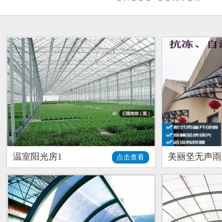
温室阳光房1
美丽坚无声雨
点击查看