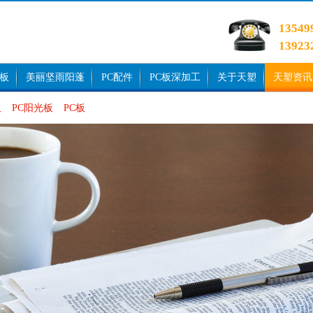
1354
1392
光板
美丽坚雨阳蓬
PC配件
PC板深加工
关于天塑
天塑资讯
板
PC阳光板
PC板