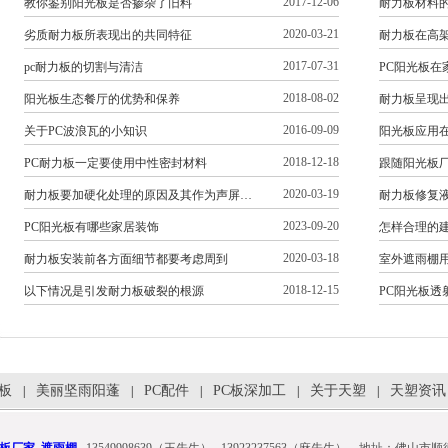
2017-12-06
教你鉴别阳光板是否掺杂了旧料
耐力板材料
2020-03-21
劣质耐力板所表现出的共同特征
耐力板在高
2017-07-31
pc耐力板的切割与清洁
PC阳光板
2018-08-02
阳光板生态餐厅的优势和保养
耐力板呈现
2016-09-09
关于PC波浪瓦的小知识
阳光板应用
2018-12-18
PC耐力板一定要使用中性密封材料
跟随阳光板厂
2020-03-19
耐力板要加硬化处理的原因及其作为声屏…
耐力板修复
2023-09-20
PC阳光板有哪些家居装饰
怎样合理的
2020-03-18
耐力板安装前各方面细节都要考虑周到
室外遮雨棚
2018-12-15
以下情况是引发耐力板破裂的根源
PC阳光板透
光板
美丽坚雨阳蓬
PC配件
PC板深加工
关于天塑
天塑资讯
|
|
|
|
|