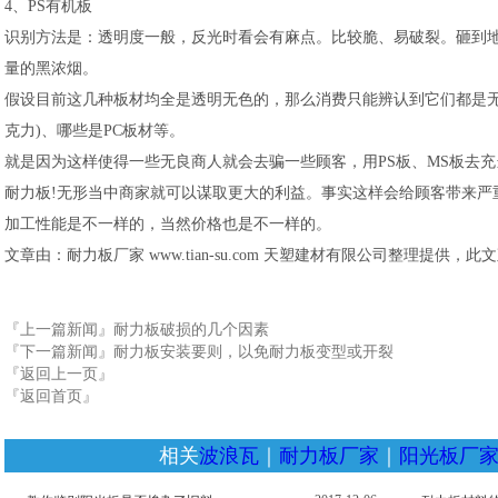
4、PS有机板
识别方法是：透明度一般，反光时看会有麻点。比较脆、易破裂。砸到
量的黑浓烟。
假设目前这几种板材均全是透明无色的，那么消费只能辨认到它们都是无
克力)、哪些是PC板材等。
就是因为这样使得一些无良商人就会去骗一些顾客，用PS板、MS板去充
耐力板!无形当中商家就可以谋取更大的利益。事实这样会给顾客带来严
加工性能是不一样的，当然价格也是不一样的。
文章由：耐力板厂家 www.tian-su.com 天塑建材有限公司整理提供，
『上一篇新闻』
耐力板破损的几个因素
『下一篇新闻』
耐力板安装要则，以免耐力板变型或开裂
『返回上一页』
『返回首页』
相关
波浪瓦
｜
耐力板厂家
｜
阳光板厂