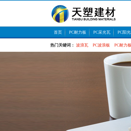
首页
PC耐力板
PC采光瓦
PC阳
热门关键词：
波浪瓦
PC波浪板
PC耐力