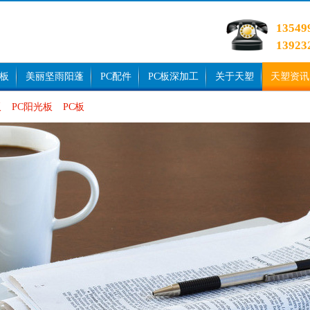
1354
1392
光板
美丽坚雨阳蓬
PC配件
PC板深加工
关于天塑
天塑资讯
板
PC阳光板
PC板