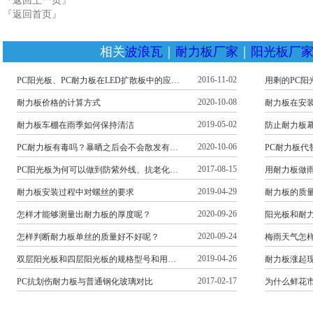
『返回上一页』
『返回首页』
相关
波浪瓦
｜
耐力板厂家
｜
阳光板厂
2016-11-02
PC阳光板、PC耐力板在LED扩散板中的应…
用剩的PC阳
2020-10-08
耐力板价格的计算方式
耐力板在安
2019-05-02
耐力板车棚在雨季如何保持清洁
防止耐力板
2020-10-06
PC耐力板有毒吗？暴晒之后会不会散发有…
PC耐力板
2017-08-15
PC阳光板为何可以做到防紫外线、抗老化…
用耐力板做
2019-04-29
耐力板安装过程中对螺丝的要求
耐力板的质
2020-09-26
怎样才能够测量出耐力板的厚度呢？
阳光板和耐
2020-09-24
怎样判断耐力板单丝的质量好不好呢？
梅雨天气怎
2019-04-26
双层阳光板和四层阳光板的规格型号和用…
耐力板涨起
2017-02-17
PC抗划伤耐力板与普通钢化玻璃对比
为什么鲜花市