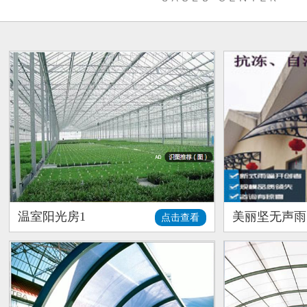
温室阳光房1
美丽坚无声雨
点击查看