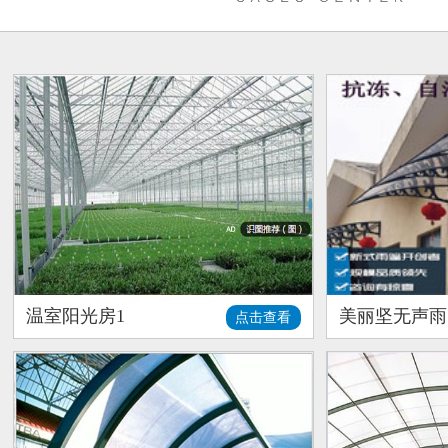
温室阳光房1
美丽坚无声雨
点击查看