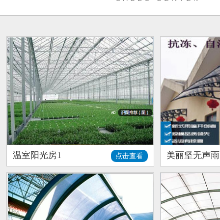
温室阳光房1
美丽坚无声雨
点击查看